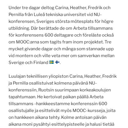
Under tre dagar deltog Carina, Heather, Fredrik och
Pernilla från Luleå tekniska universitet vid NU-
konferensen, Sveriges största mötesplats för högre
utbildning. Där berättade de om Arbeta tillsammans
för konferensens 600 deltagare och föreläste också
om MOOC:arna som tagits fram inom projektet. Tre
mycket givande dagar och många som stannade upp
vid montern och ville veta mer om samverkan mellan
Sverige och Finland
.
Luulajan teknillisen yliopiston Carina, Heather, Fredrik
ja Pernilla osallistuivat kolmena päivänä NU-
konferenssiin, Ruotsin suurimpaan korkeakoulujen
tapahtumaan. He kertoivat paikan päällä Arbeta
tillsammans -hankkeestamme konferenssin 600
osallistujalle ja esittelivät myös MOOC-kursseja, joita
on hankkeen aikana tehty. Kolme antoisan päivän
aikana moni pysähtyi esittelypisteelle ja halusi tietää