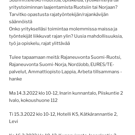
yritystoiminnan laajentamista Ruotsiin tai Norjaan?
Tarvitko opastusta rajatyöntekijän/rajankävijän
säännöistä
Onko yritykselläsi toimintaa molemmissa maissa ja
työntekijät liikkuvat rajan ylin? Uusia mahdollisuuksia,
työ ja opiskelu, rajat ylittävää
Tulee tapaamaan meitä: Rajaneuvonta Suomi-Ruotsi,
Rajaneuvonta Suomi-Norja, NordJobb, EURES/TE-
palvelut, Ammattiopisto Lappia, Arbeta tillsammans -
hanke
Ma 14.3.2022 klo 10-12, Inarin kunnantalo, Piiskuntie 2
Ivalo, kokoushuone 112
Ti 15.3.2022 klo 10-12, Hotelli K5, Kätkärannantie 2,
Levi