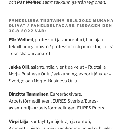
och
Pär Weihed
samt sakkunniga från regionen
.
PANEELISSA TIISTAINA 30.8.2022 MUKANA
OLIVAT / PANELDELTAGARE TISDAGEN DEN
30.8.2022 VAR:
Pär Weihed
, professori ja vararehtori, Luulajan
teknillinen yliopisto / professor och prorektor, Luleå
Tekniska Universitet
Jukka Olli
, asiantuntija, vientipalvelut – Ruotsi ja
Norja, Business Oulu / sakkunning, exporttjänster –
Sverige och Norge, Business Oulu
Birgitta Tamminen
, Euresrådgivare,
Arbetsförmedlingen, EURES Sverige/Eures-
asiantuntija Arbetsförmedlingen, EURES Ruotsi
Virpi Lilja
, kuntayhtymäjohtaja ja rehtori,
Ammattiopisto Lappia / samkommunchef och rektor,