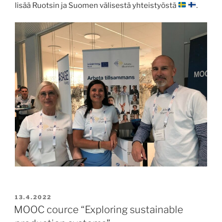
lisää Ruotsin ja Suomen välisestä yhteistyöstä
.
POSTED
13.4.2022
ON
MOOC cource “Exploring sustainable