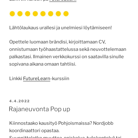
Lähtölaukaus urallesi ja unelmiesi löytämiseen!
Opettele luomaan brändisi, kirjoittamaan CV,
onnistumaan työhaastattelussa sekä neuvottelemaan
palkastasi. Ilmainen verkkokurssi on saatavilla sinulle
sopivana aikana omaan tahtiisi.
Linkki
FutureLearn
-kurssiin
POSTED
4.4.2022
ON
Rajaneuvonta Pop up
Kiinnostaako kausityö Pohjoismaissa? Nordjobb
koordinaattori opastaa.
Suunnitteletko muuttoa, opiskelua, työskentelyä tai