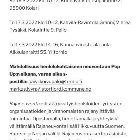
Ke 16.3.2022 klo 10-12, Kunnavirasto, Isopalontie 2,
95900 Kolari
To 17.3.2022 klo 10-12, Kahvila-Ravintola Granni, Vihreä
Pysäkki, Kolarintie 9, Pello
To 17.3.2022 klo 14-16, Kunnanvirasto ala-aula,
Alkkulanraitti 55, Ylitornio
Mahdollisuus henkilökohtaiseen neuvontaan Pop
Up:n aikana, varaa aika s-
postilla:
paivi.koivupalo@tornio.fi
markus.lyyra@storfjord.kommune.no
Rajaneuvonta
edistää yksityishenkilöiden, yritysten,
organisaatioiden ja viranomaisten rajanylittävää
toimintaa. Opastamalla, tiedottamalla ja yhteyksiä
välittämällä Rajaneuvonta lisää liikkuvuutta Suomen,
Ruotsin ja Norjan välillä. Rajaneuvonta kertoo asioista,