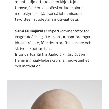
asiantuntija-artikkeleiden kirjoittaja.
Uransa jälkeen Jauhojärvi on luennoinut
menestymisestä, itsensä johtamisesta,
tavoitteellisuudesta ja motivaatiosta.
Sami Jauhojärvi
är expertkommentator för
längdskidåkning i TV, talare, turismföretagare,
idrottstränare, före detta proffssportare och
skriver expertartiklar.
Efter sin karriär har Jauhojärvi föreläst om
framgång, självledarskap, målmedvetenhet
och motivation.