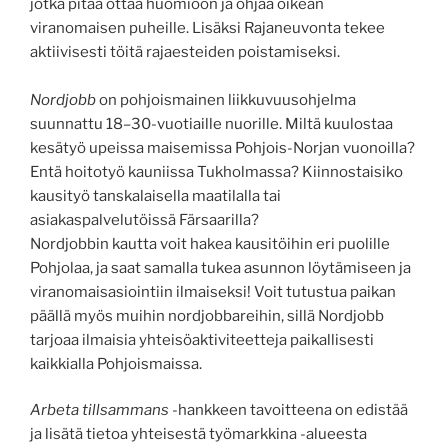
jotka pitää ottaa huomioon ja ohjaa oikean
viranomaisen puheille. Lisäksi Rajaneuvonta tekee
aktiivisesti töitä rajaesteiden poistamiseksi.
Nordjobb
on pohjoismainen liikkuvuusohjelma
suunnattu 18–30-vuotiaille nuorille. Miltä kuulostaa
kesätyö upeissa maisemissa Pohjois-Norjan vuonoilla?
Entä hoitotyö kauniissa Tukholmassa? Kiinnostaisiko
kausityö tanskalaisella maatilalla tai
asiakaspalvelutöissä Färsaarilla?
Nordjobbin kautta voit hakea kausitöihin eri puolille
Pohjolaa, ja saat samalla tukea asunnon löytämiseen ja
viranomaisasiointiin ilmaiseksi! Voit tutustua paikan
päällä myös muihin nordjobbareihin, sillä Nordjobb
tarjoaa ilmaisia yhteisöaktiviteetteja paikallisesti
kaikkialla Pohjoismaissa.
Arbeta tillsammans
-hankkeen tavoitteena on edistää
ja lisätä tietoa yhteisestä työmarkkina -alueesta