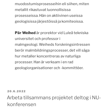
muodostumisprosesseihin eli siihen, miten
metallit rikastuvat luonnollisissa
prosesseissa. Hän on aktiivinen useissa
geologisissa järjestöissä ja komiteoissa.
Pär Weihed
är prorektor vid Luleå tekniska
universitet och professor i
malmgeologi. Weiheds forskningsintressen
berör malmbildningsprocesser, det vill säga
hur metaller koncentreras av naturliga
processer. Han är verksam i en rad
geologiorganisationer och -kommittéer.
POSTED
20.6.2022
ON
Arbeta tillsammans projektet deltog i NU-
konferensen