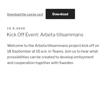
Download
Download the course card
POSTED
15.9.2020
ON
Kick Off Event: Arbeta tillsammans
Welcome to the Arbeta tillsammans project kick off on
18 September at 10 a.m. in Teams. Join us to hear what
prossibilities can be created to develop emloyment
and cooperation together with Sweden.