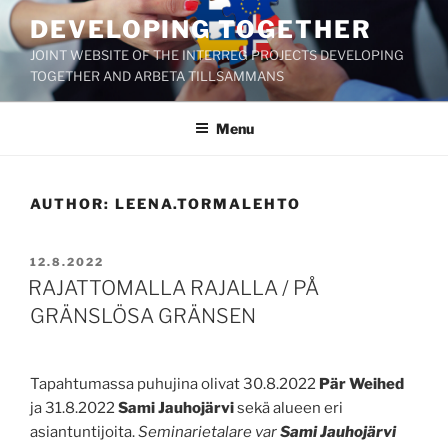
Skip
DEVELOPING TOGETHER
to
JOINT WEBSITE OF THE INTERREG PROJECTS DEVELOPING
content
TOGETHER AND ARBETA TILLSAMMANS
Menu
AUTHOR:
LEENA.TORMALEHTO
POSTED
12.8.2022
ON
RAJATTOMALLA RAJALLA / PÅ
GRÄNSLÖSA GRÄNSEN
Tapahtumassa puhujina olivat 30.8.2022
Pär Weihed
ja 31.8.2022
Sami Jauhojärvi
sekä alueen eri
asiantuntijoita.
Seminarietalare var
Sami Jauhojärvi