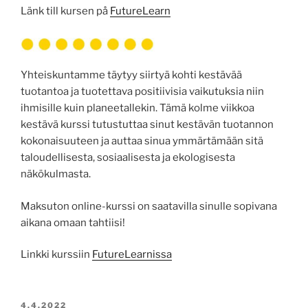
Länk till kursen på
FutureLearn
Yhteiskuntamme täytyy siirtyä kohti kestävää
tuotantoa ja tuotettava positiivisia vaikutuksia niin
ihmisille kuin planeetallekin. Tämä kolme viikkoa
kestävä kurssi tutustuttaa sinut kestävän tuotannon
kokonaisuuteen ja auttaa sinua ymmärtämään sitä
taloudellisesta, sosiaalisesta ja ekologisesta
näkökulmasta.
Maksuton online-kurssi on saatavilla sinulle sopivana
aikana omaan tahtiisi!
Linkki kurssiin
FutureLearnissa
POSTED
4.4.2022