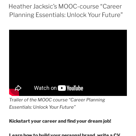
ON
Heather Jacksic’s MOOC-course “Career
Planning Essentials: Unlock Your Future”
Trailer of the MOOC course “Career Planning
Essentials: Unlock Your Future”
Kickstart your career and find your dream job!
Learn how to build your personal brand, write a CV,