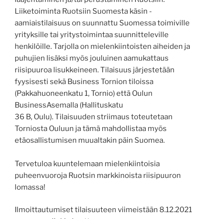
Liiketoiminta Ruotsiin Suomesta käsin -
aamiaistilaisuus on suunnattu Suomessa toimiville
yrityksille tai yritystoimintaa suunnitteleville
henkilöille. Tarjolla on mielenkiintoisten aiheiden ja
puhujien lisäksi myös jouluinen aamukattaus
riisipuuroa lisukkeineen. Tilaisuus järjestetään
fyysisesti sekä Business Tornion tiloissa
(Pakkahuoneenkatu 1, Tornio) että Oulun
BusinessAsemalla (Hallituskatu
36 B, Oulu). Tilaisuuden striimaus toteutetaan
Torniosta Ouluun ja tämä mahdollistaa myös
etäosallistumisen muualtakin päin Suomea.
Tervetuloa kuuntelemaan mielenkiintoisia
puheenvuoroja Ruotsin markkinoista riisipuuron
lomassa!
Ilmoittautumiset tilaisuuteen viimeistään 8.12.2021